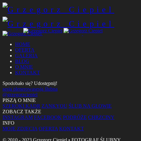
HOME
OFERTA
GALERIA
BLOG
O MNIE
KONTAKT
Spodobało się? Udostępnij!
sesja plenerowa
sesja ślubna
@grzegorzciepiel
PISZĄ O MNIE
SZEROKI KADR
ZANKYOU
ŚLUB NA GŁOWIE
ZOBACZ TAKŻE
INSTAGRAM
FACEBOOK
PODRÓŻE
CHRZCINY
INFO
MOJE ZDJĘCIA
OFERTA
KONTAKT
© 2010 - 2023 Grzegorz Ciepiel • FOTOGRAF ŚLUBNY